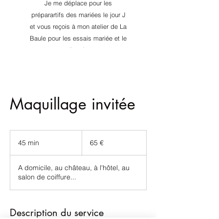
Je me déplace pour les
préparartifs des mariées le jour J
et vous reçois à mon atelier de La
Baule pour les essais mariée et le
conseil en image.
​N'hésitez pas à me contacter, je
vous répondrai avec plaisir !
Maquillage invitée
65
€
45 min
4
65 €
5
m
A domicile, au château, à l'hôtel, au
i
salon de coiffure...
n
Description du service