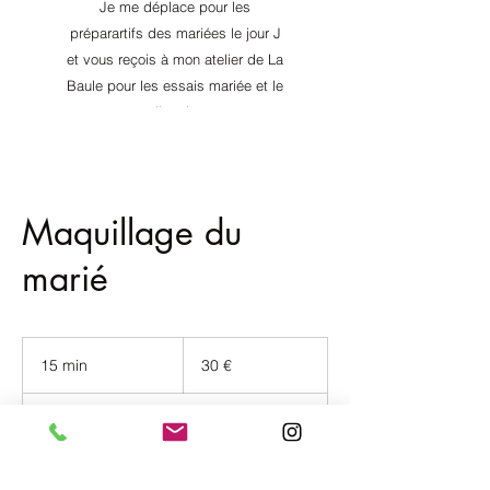
Je me déplace pour les
préparartifs des mariées le jour J
et vous reçois à mon atelier de La
Baule pour les essais mariée et le
conseil en image.
​N'hésitez pas à me contacter, je
vous répondrai avec plaisir !
Maquillage du
marié
30
euros
15 min
1
30 €
5
m
Sur le lieu des préparatifs
i
n