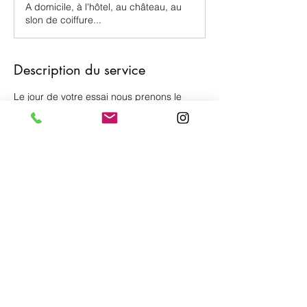
A domicile, à l'hôtel, au château, au
slon de coiffure...
Description du service
Le jour de votre essai nous prenons le
temps de choisir le maquillage qui saura
vous sublimer.
Le jour de votre mariage je me déplace sur
le lieu des préparatifs pour votre mise en
beauté
Coordonnées
+33624149554
sophie.maquilleuse44@orange.fr
Av. du Menigot, 44500 La Baule-Escoublac,
France