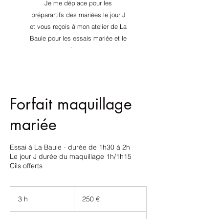
Je me déplace pour les
préparartifs des mariées le jour J
et vous reçois à mon atelier de La
Baule pour les essais mariée et le
conseil en image.
​N'hésitez pas à me contacter, je
vous répondrai avec plaisir !
Forfait maquillage
mariée
Essai à La Baule - durée de 1h30 à 2h
Le jour J durée du maquillage 1h/1h15
Cils offerts
250
€
3 h
3
250 €
h